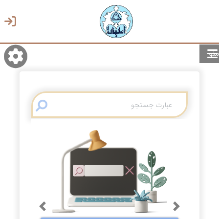
منو
روشن/تاریک
انتخاب زبان
انتخاب پوسته
Previous
Next