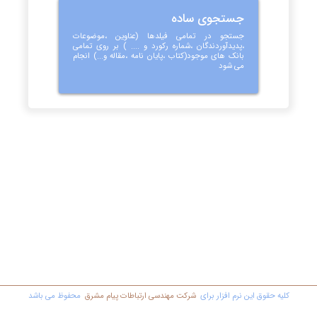
جستجوی ساده
جستجو در تمامی فیلدها (عناوین ،موضوعات
،پدیدآوردندگان ،شماره رکورد و .... ) بر روی تمامی
بانک های موجود(کتاب ،پایان نامه ،مقاله و...) انجام
می شود
کليه حقوق اين نرم افزار برای
شرکت مهندسي ارتباطات پیام مشرق
محفوظ مي باشد