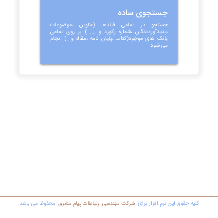
جستجوی ساده
جستجو در تمامی فیلدها (عناوین ،موضوعات
،پدیدآوردندگان ،شماره رکورد و .... ) بر روی تمامی
بانک های موجود(کتاب ،پایان نامه ،مقاله و...) انجام
می شود
کليه حقوق اين نرم افزار برای
شرکت مهندسي ارتباطات پیام مشرق
محفوظ مي باشد