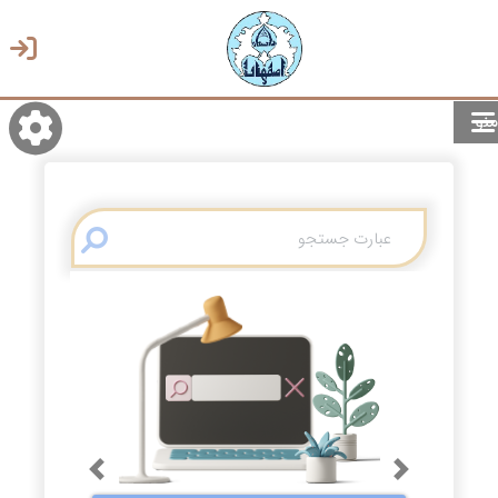
منو
روشن/تاریک
انتخاب زبان
انتخاب پوسته
Previous
Next