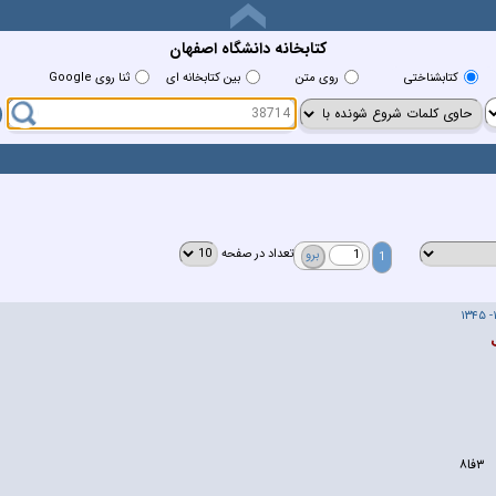
کتابخانه دانشگاه اصفهان
كتابشناختي
روي متن
بين كتابخانه اي
ثنا روی Google