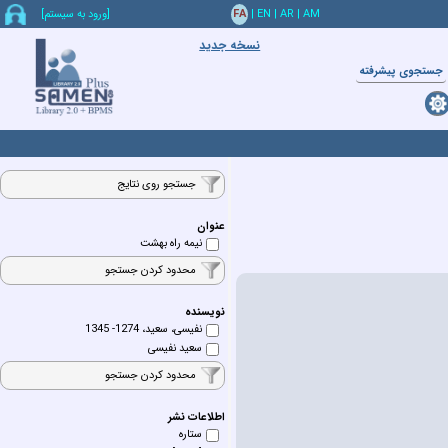
AM
|
AR
|
EN
|
FA
[ورود به سيستم]
نسخه جدید
جستجوي پيشرفته