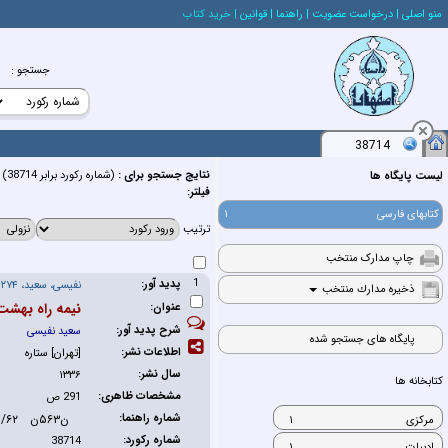
منو اصلي
| درخواست عضويت
| راهنما
| قوانين
| خريد كتاب
جستجو
:
38714