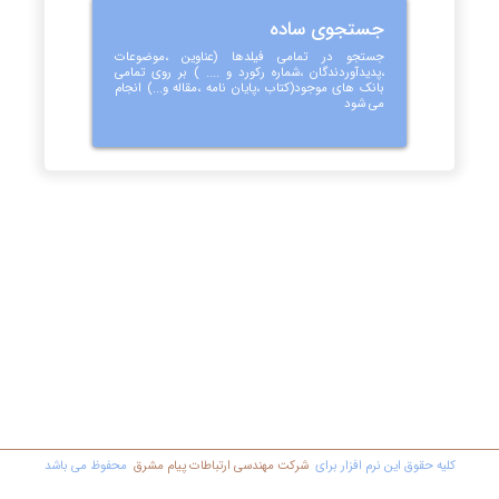
جستجوی ساده
جستجو در تمامی فیلدها (عناوین ،موضوعات
،پدیدآوردندگان ،شماره رکورد و .... ) بر روی تمامی
بانک های موجود(کتاب ،پایان نامه ،مقاله و...) انجام
می شود
کليه حقوق اين نرم افزار برای
شرکت مهندسي ارتباطات پیام مشرق
محفوظ مي باشد