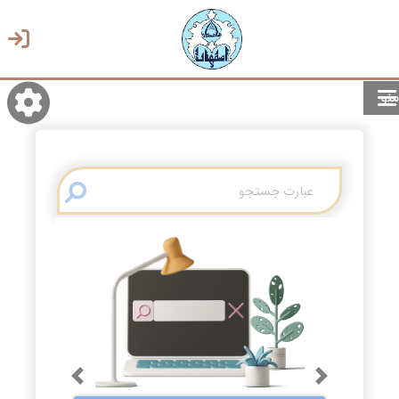
منو
روشن/تاریک
انتخاب زبان
انتخاب پوسته
Previous
Next