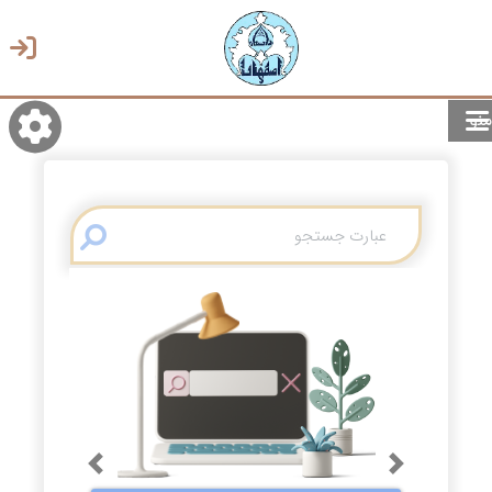
منو
روشن/تاریک
انتخاب زبان
انتخاب پوسته
Previous
Next