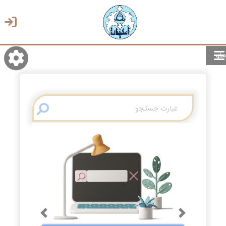
منو
روشن/تاریک
انتخاب زبان
انتخاب پوسته
Previous
Next