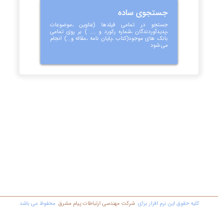
جستجوی ساده
جستجو در تمامی فیلدها (عناوین ،موضوعات
،پدیدآوردندگان ،شماره رکورد و .... ) بر روی تمامی
بانک های موجود(کتاب ،پایان نامه ،مقاله و...) انجام
می شود
کليه حقوق اين نرم افزار برای
شرکت مهندسي ارتباطات پیام مشرق
محفوظ مي باشد