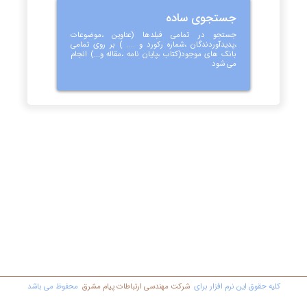
جستجوی ساده
جستجو در تمامی فیلدها (عناوین ،موضوعات
،پدیدآوردندگان ،شماره رکورد و .... ) بر روی تمامی
بانک های موجود(کتاب ،پایان نامه ،مقاله و...) انجام
می شود
کليه حقوق اين نرم افزار برای
شرکت مهندسي ارتباطات پیام مشرق
محفوظ مي باشد