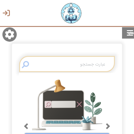
منو
روشن/تاریک
انتخاب زبان
انتخاب پوسته
Previous
Next