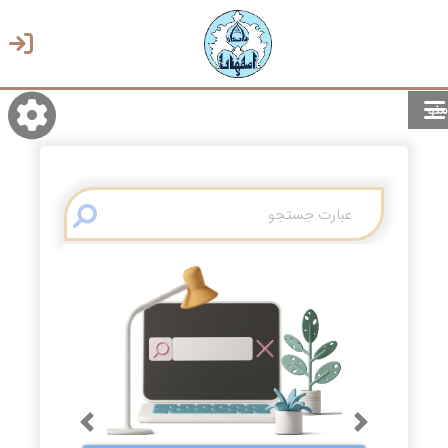
منو
روشن/تاریک
انتخاب زبان
انتخاب پوسته
Previous
Next