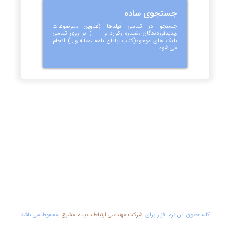
جستجوی ساده
جستجو در تمامی فیلدها (عناوین ،موضوعات
،پدیدآوردندگان ،شماره رکورد و .... ) بر روی تمامی
بانک های موجود(کتاب ،پایان نامه ،مقاله و...) انجام
می شود
کليه حقوق اين نرم افزار برای
شرکت مهندسي ارتباطات پیام مشرق
محفوظ مي باشد