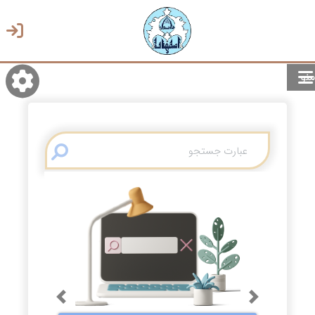
منو
روشن/تاریک
انتخاب زبان
انتخاب پوسته
Previous
Next