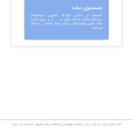
جستجوی ساده
جستجو در تمامی فیلدها (عناوین ،موضوعات
،پدیدآوردندگان ،شماره رکورد و .... ) بر روی تمامی
بانک های موجود(کتاب ،پایان نامه ،مقاله و...) انجام
می شود
کليه حقوق اين نرم افزار برای
شرکت مهندسي ارتباطات پیام مشرق
محفوظ مي باشد