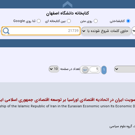
کتابخانه دانشگاه اصفهان
كتابشناختي
روي متن
بين كتابخانه اي
ثنا روی Google