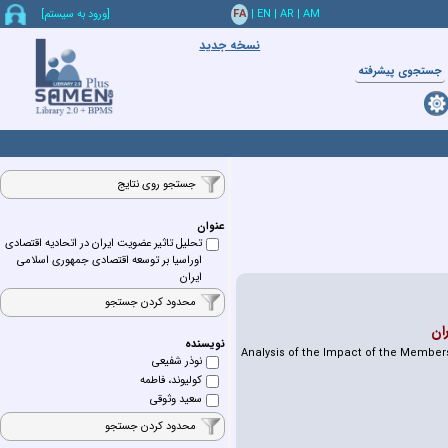
AM
|
AR
|
EN
|
FA
[ورود به سيستم]
نسخه جدید
جستجوي پيشرفته