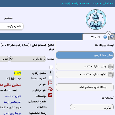
منو اصلي
| درخواست عضويت
| راهنما
| قوانين
| خريد كتاب
جستجو
:
21739