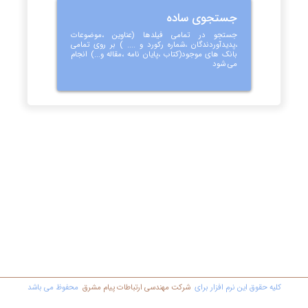
جستجوی ساده
جستجو در تمامی فیلدها (عناوین ،موضوعات
،پدیدآوردندگان ،شماره رکورد و .... ) بر روی تمامی
بانک های موجود(کتاب ،پایان نامه ،مقاله و...) انجام
می شود
کليه حقوق اين نرم افزار برای
شرکت مهندسي ارتباطات پیام مشرق
محفوظ مي باشد