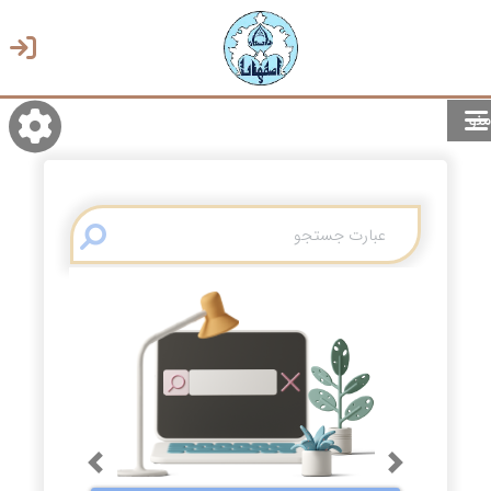
منو
روشن/تاریک
انتخاب زبان
انتخاب پوسته
Previous
Next