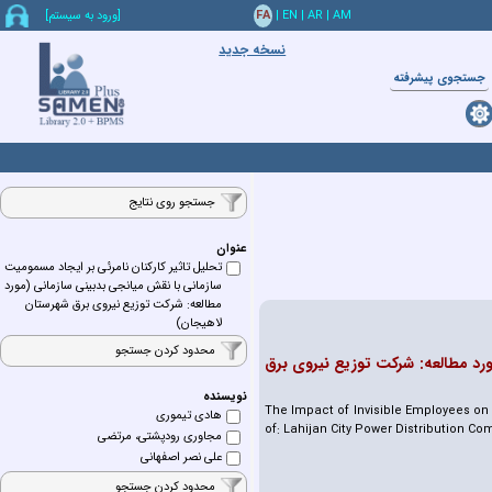
AM
|
AR
|
EN
|
FA
[ورود به سيستم]
نسخه جدید
جستجوي پيشرفته