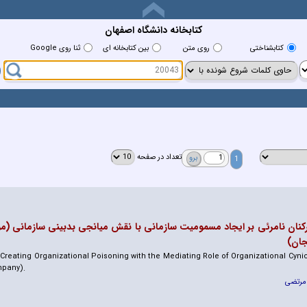
کتابخانه دانشگاه اصفهان
كتابشناختي
روي متن
بين كتابخانه اي
ثنا روی Google