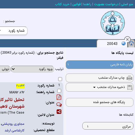
منو اصلي
| درخواست عضويت
| راهنما
| قوانين
| خريد كتاب
جستجو
:
20043