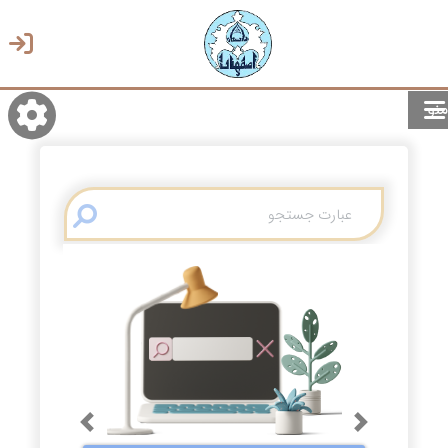
منو
روشن/تاریک
انتخاب زبان
انتخاب پوسته
Previous
Next