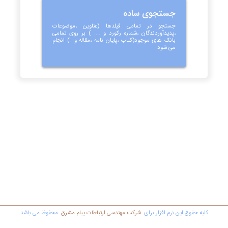
جستجوی ساده
جستجو در تمامی فیلدها (عناوین ،موضوعات
،پدیدآوردندگان ،شماره رکورد و .... ) بر روی تمامی
بانک های موجود(کتاب ،پایان نامه ،مقاله و...) انجام
می شود
کليه حقوق اين نرم افزار برای
شرکت مهندسي ارتباطات پیام مشرق
محفوظ مي باشد