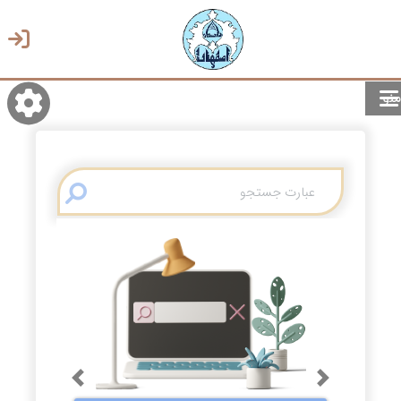
منو
روشن/تاریک
انتخاب زبان
انتخاب پوسته
Previous
Next