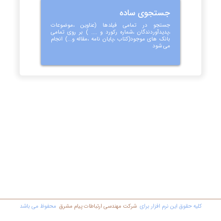
جستجوی ساده
جستجو در تمامی فیلدها (عناوین ،موضوعات
،پدیدآوردندگان ،شماره رکورد و .... ) بر روی تمامی
بانک های موجود(کتاب ،پایان نامه ،مقاله و...) انجام
می شود
کليه حقوق اين نرم افزار برای
شرکت مهندسي ارتباطات پیام مشرق
محفوظ مي باشد