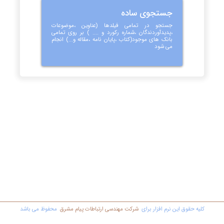
جستجوی ساده
جستجو در تمامی فیلدها (عناوین ،موضوعات
،پدیدآوردندگان ،شماره رکورد و .... ) بر روی تمامی
بانک های موجود(کتاب ،پایان نامه ،مقاله و...) انجام
می شود
کليه حقوق اين نرم افزار برای
شرکت مهندسي ارتباطات پیام مشرق
محفوظ مي باشد