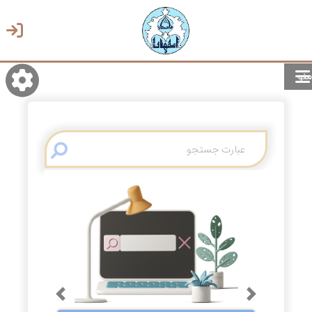
منو
روشن/تاریک
انتخاب زبان
انتخاب پوسته
Previous
Next