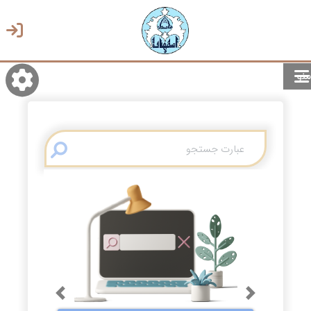
منو
روشن/تاریک
انتخاب زبان
انتخاب پوسته
Previous
Next