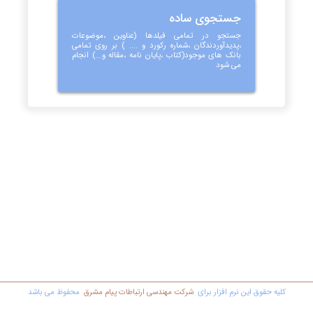
جستجوی ساده
جستجو در تمامی فیلدها (عناوین ،موضوعات
،پدیدآوردندگان ،شماره رکورد و .... ) بر روی تمامی
بانک های موجود(کتاب ،پایان نامه ،مقاله و...) انجام
می شود
کليه حقوق اين نرم افزار برای
شرکت مهندسي ارتباطات پیام مشرق
محفوظ مي باشد