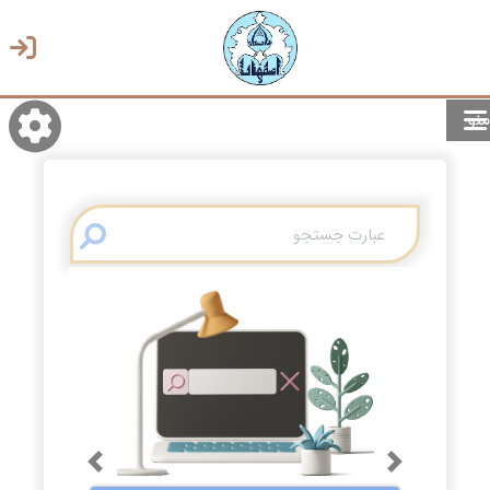
منو
روشن/تاریک
انتخاب زبان
انتخاب پوسته
Previous
Next