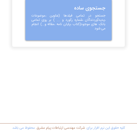
جستجوی ساده
جستجو در تمامی فیلدها (عناوین ،موضوعات
،پدیدآوردندگان ،شماره رکورد و .... ) بر روی تمامی
بانک های موجود(کتاب ،پایان نامه ،مقاله و...) انجام
می شود
کليه حقوق اين نرم افزار برای
شرکت مهندسي ارتباطات پیام مشرق
محفوظ مي باشد