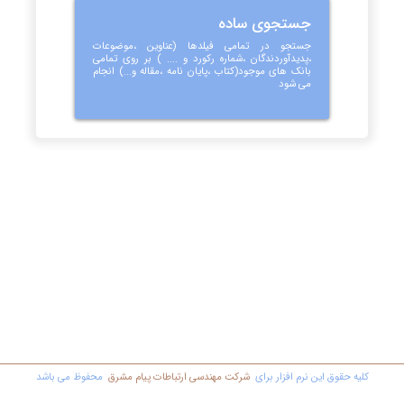
جستجوی ساده
جستجو در تمامی فیلدها (عناوین ،موضوعات
،پدیدآوردندگان ،شماره رکورد و .... ) بر روی تمامی
بانک های موجود(کتاب ،پایان نامه ،مقاله و...) انجام
می شود
کليه حقوق اين نرم افزار برای
شرکت مهندسي ارتباطات پیام مشرق
محفوظ مي باشد