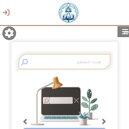
منو
روشن/تاریک
انتخاب زبان
انتخاب پوسته
Previous
Next