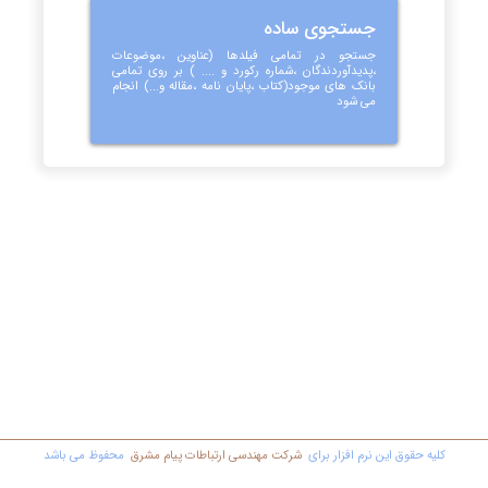
جستجوی ساده
جستجو در تمامی فیلدها (عناوین ،موضوعات
،پدیدآوردندگان ،شماره رکورد و .... ) بر روی تمامی
بانک های موجود(کتاب ،پایان نامه ،مقاله و...) انجام
می شود
کليه حقوق اين نرم افزار برای
شرکت مهندسي ارتباطات پیام مشرق
محفوظ مي باشد