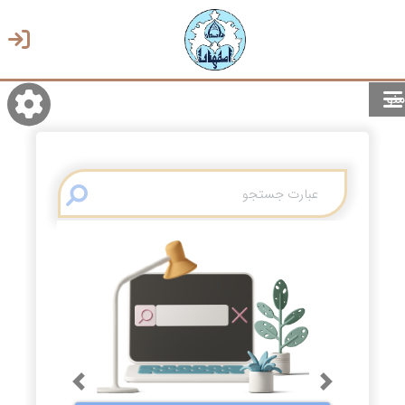
منو
روشن/تاریک
انتخاب زبان
انتخاب پوسته
Previous
Next