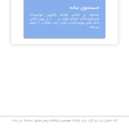
جستجوی ساده
جستجو در تمامی فیلدها (عناوین ،موضوعات
،پدیدآوردندگان ،شماره رکورد و .... ) بر روی تمامی
بانک های موجود(کتاب ،پایان نامه ،مقاله و...) انجام
می شود
کليه حقوق اين نرم افزار برای
شرکت مهندسي ارتباطات پیام مشرق
محفوظ مي باشد