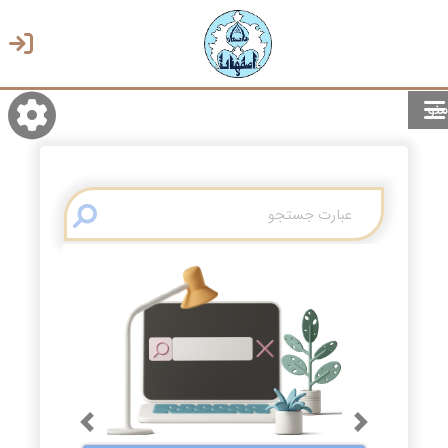
منو
روشن/تاریک
انتخاب زبان
انتخاب پوسته
Previous
Next