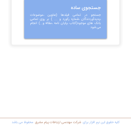
جستجوی ساده
جستجو در تمامی فیلدها (عناوین ،موضوعات
،پدیدآوردندگان ،شماره رکورد و .... ) بر روی تمامی
بانک های موجود(کتاب ،پایان نامه ،مقاله و...) انجام
می شود
کليه حقوق اين نرم افزار برای
شرکت مهندسي ارتباطات پیام مشرق
محفوظ مي باشد