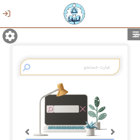
منو
روشن/تاریک
انتخاب زبان
انتخاب پوسته
Previous
Next