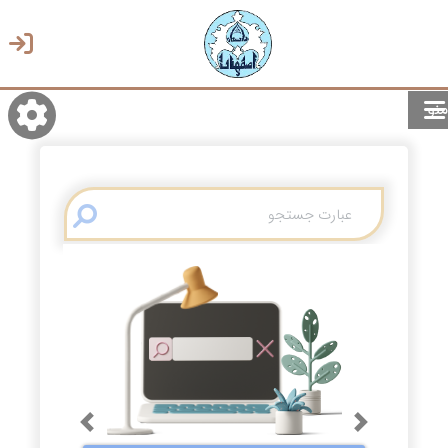
منو
روشن/تاریک
انتخاب زبان
انتخاب پوسته
Previous
Next