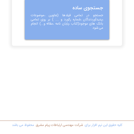
جستجوی ساده
جستجو در تمامی فیلدها (عناوین ،موضوعات
،پدیدآوردندگان ،شماره رکورد و .... ) بر روی تمامی
بانک های موجود(کتاب ،پایان نامه ،مقاله و...) انجام
می شود
کليه حقوق اين نرم افزار برای
شرکت مهندسي ارتباطات پیام مشرق
محفوظ مي باشد