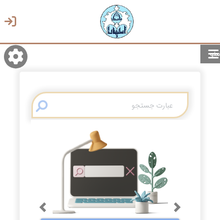
منو
روشن/تاریک
انتخاب زبان
انتخاب پوسته
Previous
Next