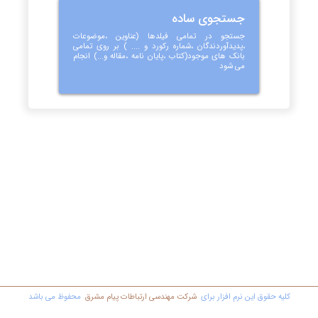
جستجوی ساده
جستجو در تمامی فیلدها (عناوین ،موضوعات
،پدیدآوردندگان ،شماره رکورد و .... ) بر روی تمامی
بانک های موجود(کتاب ،پایان نامه ،مقاله و...) انجام
می شود
کليه حقوق اين نرم افزار برای
شرکت مهندسي ارتباطات پیام مشرق
محفوظ مي باشد