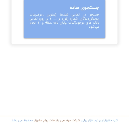
جستجوی ساده
جستجو در تمامی فیلدها (عناوین ،موضوعات
،پدیدآوردندگان ،شماره رکورد و .... ) بر روی تمامی
بانک های موجود(کتاب ،پایان نامه ،مقاله و...) انجام
می شود
کليه حقوق اين نرم افزار برای
شرکت مهندسي ارتباطات پیام مشرق
محفوظ مي باشد