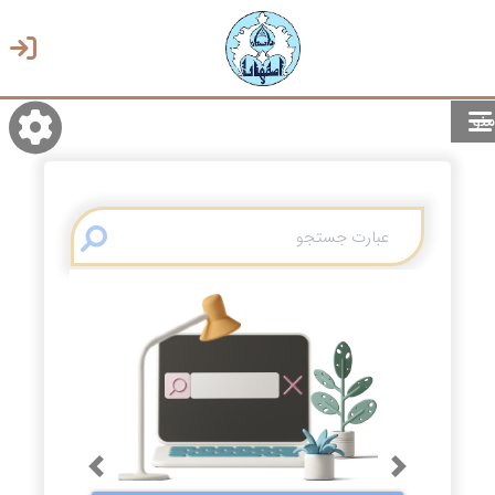
منو
روشن/تاریک
انتخاب زبان
انتخاب پوسته
Previous
Next