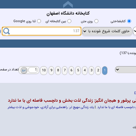
کتابخانه دانشگاه اصفهان
كتابشناختي
روي متن
بين كتابخانه اي
ثنا روی Google