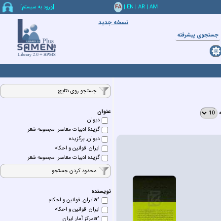
AM
|
AR
|
EN
|
FA
[ورود به سيستم]
نسخه جدید
جستجوي پيشرفته