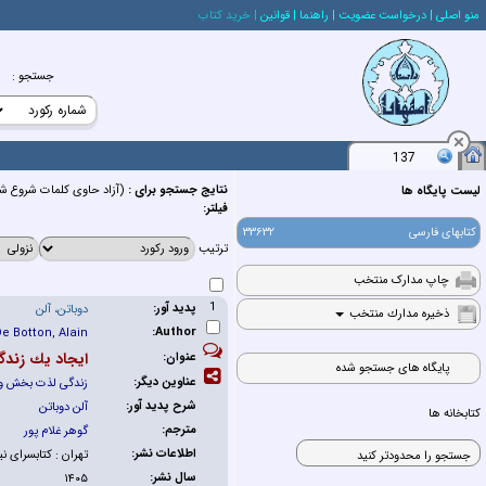
منو اصلي
| درخواست عضويت
| راهنما
| قوانين
| خريد كتاب
جستجو
:
137