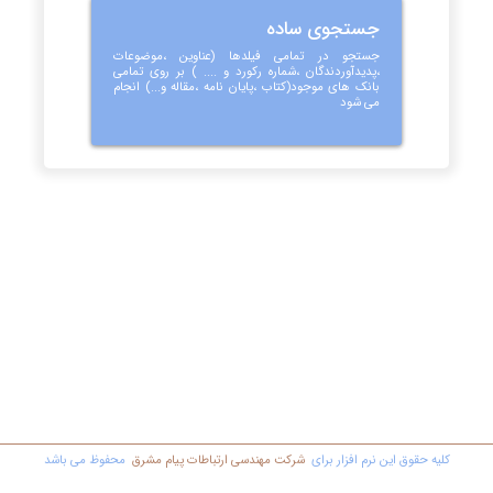
جستجوی ساده
جستجو در تمامی فیلدها (عناوین ،موضوعات
،پدیدآوردندگان ،شماره رکورد و .... ) بر روی تمامی
بانک های موجود(کتاب ،پایان نامه ،مقاله و...) انجام
می شود
کليه حقوق اين نرم افزار برای
شرکت مهندسي ارتباطات پیام مشرق
محفوظ مي باشد