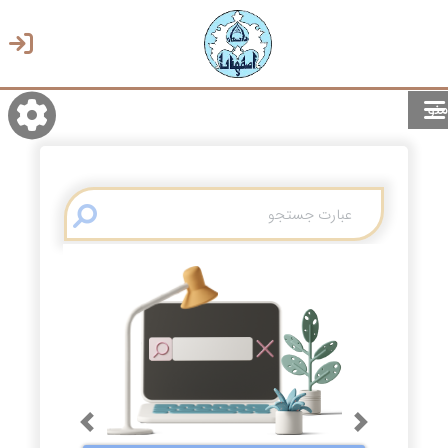
منو
روشن/تاریک
انتخاب زبان
انتخاب پوسته
Previous
Next