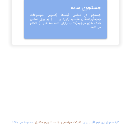
جستجوی ساده
جستجو در تمامی فیلدها (عناوین ،موضوعات
،پدیدآوردندگان ،شماره رکورد و .... ) بر روی تمامی
بانک های موجود(کتاب ،پایان نامه ،مقاله و...) انجام
می شود
کليه حقوق اين نرم افزار برای
شرکت مهندسي ارتباطات پیام مشرق
محفوظ مي باشد