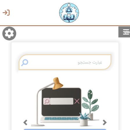
منو
روشن/تاریک
انتخاب زبان
انتخاب پوسته
Previous
Next