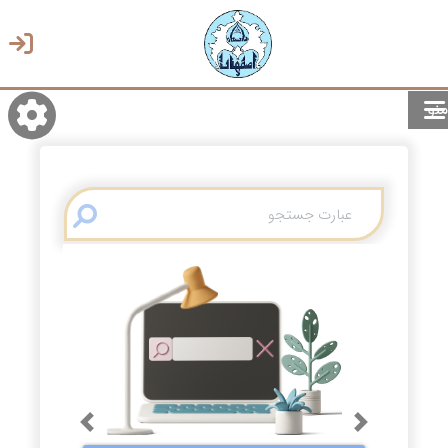
منو
روشن/تاریک
انتخاب زبان
انتخاب پوسته
Previous
Next