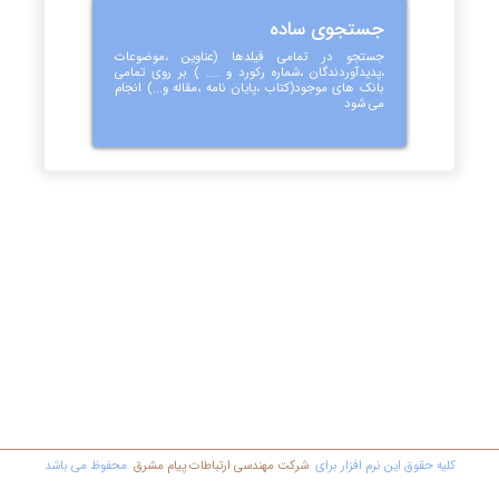
جستجوی ساده
جستجو در تمامی فیلدها (عناوین ،موضوعات
،پدیدآوردندگان ،شماره رکورد و .... ) بر روی تمامی
بانک های موجود(کتاب ،پایان نامه ،مقاله و...) انجام
می شود
کليه حقوق اين نرم افزار برای
شرکت مهندسي ارتباطات پیام مشرق
محفوظ مي باشد