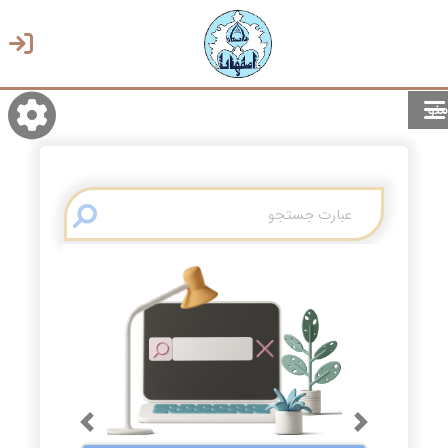
منو
روشن/تاریک
انتخاب زبان
انتخاب پوسته
Previous
Next