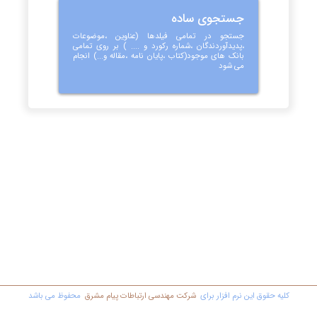
جستجوی ساده
جستجو در تمامی فیلدها (عناوین ،موضوعات
،پدیدآوردندگان ،شماره رکورد و .... ) بر روی تمامی
بانک های موجود(کتاب ،پایان نامه ،مقاله و...) انجام
می شود
کليه حقوق اين نرم افزار برای
شرکت مهندسي ارتباطات پیام مشرق
محفوظ مي باشد