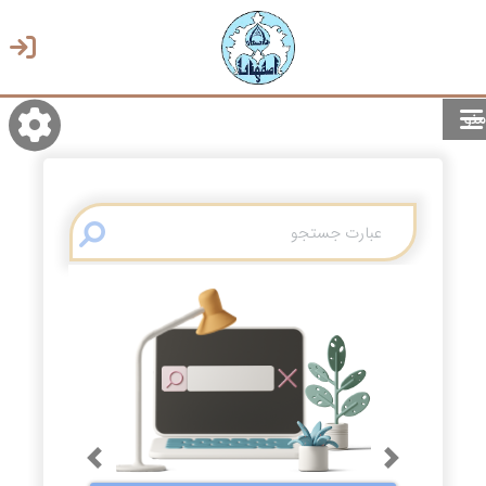
منو
روشن/تاریک
انتخاب زبان
انتخاب پوسته
Previous
Next