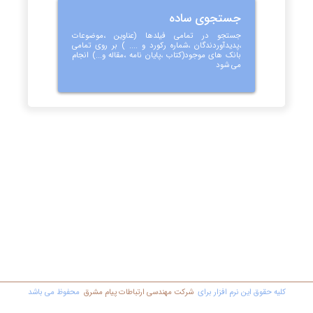
جستجوی ساده
جستجو در تمامی فیلدها (عناوین ،موضوعات
،پدیدآوردندگان ،شماره رکورد و .... ) بر روی تمامی
بانک های موجود(کتاب ،پایان نامه ،مقاله و...) انجام
می شود
کليه حقوق اين نرم افزار برای
شرکت مهندسي ارتباطات پیام مشرق
محفوظ مي باشد