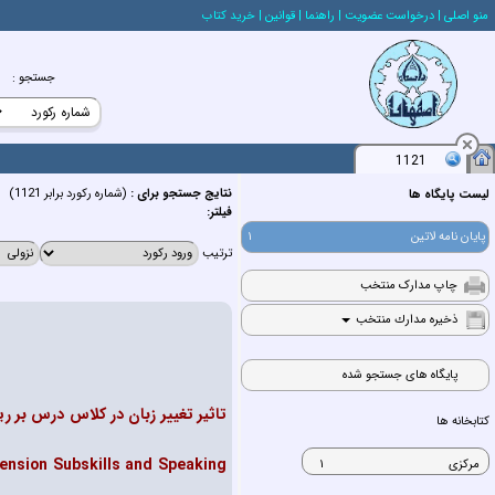
منو اصلي
| درخواست عضويت
| راهنما
| قوانين
| خريد كتاب
جستجو
:
1121