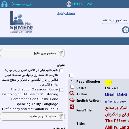
AM
|
AR
|
EN
|
FA
[ورود به سيستم]
نسخه جدید
جستجوي پيشرفته