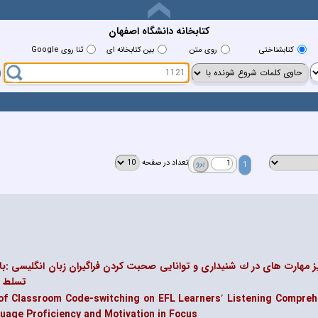
کتابخانه دانشگاه اصفهان
كتابشناختي
روي متن
بين كتابخانه اي
ثنا روی Google