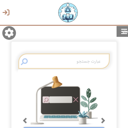
منو
روشن/تاریک
انتخاب زبان
انتخاب پوسته
Previous
Next