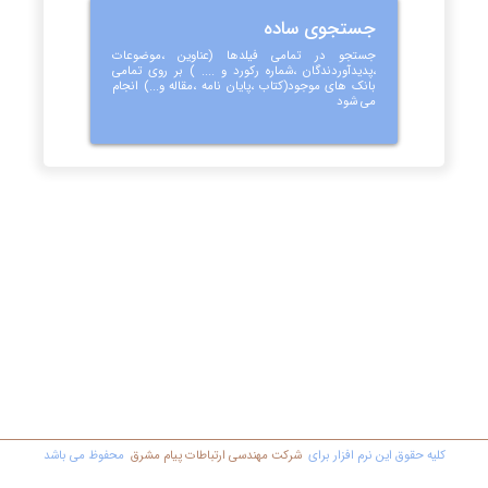
جستجوی ساده
جستجو در تمامی فیلدها (عناوین ،موضوعات
،پدیدآوردندگان ،شماره رکورد و .... ) بر روی تمامی
بانک های موجود(کتاب ،پایان نامه ،مقاله و...) انجام
می شود
کليه حقوق اين نرم افزار برای
شرکت مهندسي ارتباطات پیام مشرق
محفوظ مي باشد