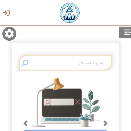
منو
روشن/تاریک
انتخاب زبان
انتخاب پوسته
Previous
Next