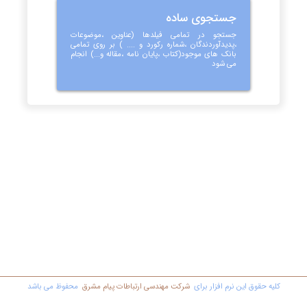
جستجوی ساده
جستجو در تمامی فیلدها (عناوین ،موضوعات
،پدیدآوردندگان ،شماره رکورد و .... ) بر روی تمامی
بانک های موجود(کتاب ،پایان نامه ،مقاله و...) انجام
می شود
کليه حقوق اين نرم افزار برای
شرکت مهندسي ارتباطات پیام مشرق
محفوظ مي باشد