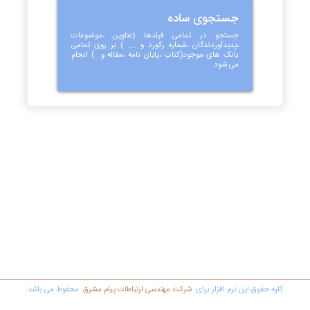
جستجوی ساده
جستجو در تمامی فیلدها (عناوین ،موضوعات
،پدیدآوردندگان ،شماره رکورد و .... ) بر روی تمامی
بانک های موجود(کتاب ،پایان نامه ،مقاله و...) انجام
می شود
کليه حقوق اين نرم افزار برای
شرکت مهندسي ارتباطات پیام مشرق
محفوظ مي باشد