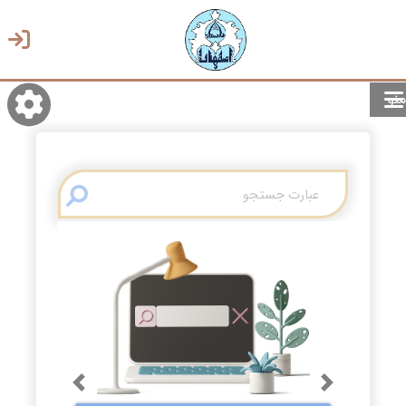
منو
روشن/تاریک
انتخاب زبان
انتخاب پوسته
Previous
Next