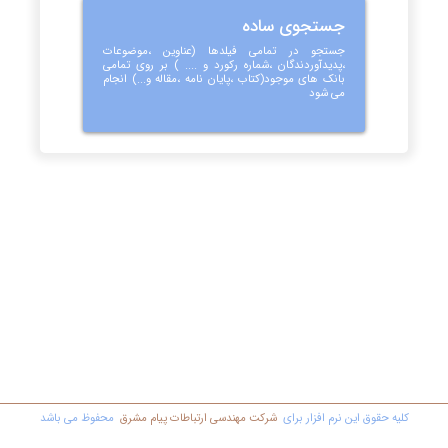
جستجوی ساده
جستجو در تمامی فیلدها (عناوین ،موضوعات
،پدیدآوردندگان ،شماره رکورد و .... ) بر روی تمامی
بانک های موجود(کتاب ،پایان نامه ،مقاله و...) انجام
می شود
کليه حقوق اين نرم افزار برای
شرکت مهندسي ارتباطات پیام مشرق
محفوظ مي باشد