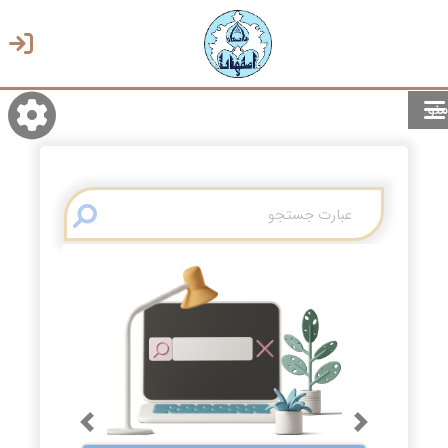
منو
روشن/تاریک
انتخاب زبان
انتخاب پوسته
Previous
Next